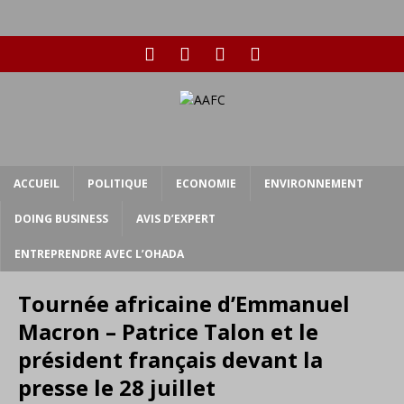
ACCUEIL
POLITIQUE
ECONOMIE
ENVIRONNEMENT
DOING BUSINESS
AVIS D’EXPERT
ENTREPRENDRE AVEC L’OHADA
Tournée africaine d’Emmanuel
Macron – Patrice Talon et le
président français devant la
presse le 28 juillet