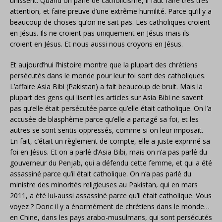
unissent. Quand on parle de catholicisme, il faut faire très très
attention, et faire preuve d’une extrême humilité. Parce qu’il y a
beaucoup de choses qu’on ne sait pas. Les catholiques croient
en Jésus. Ils ne croient pas uniquement en Jésus mais ils
croient en Jésus. Et nous aussi nous croyons en Jésus.
Et aujourd’hui l’histoire montre que la plupart des chrétiens
persécutés dans le monde pour leur foi sont des catholiques.
L’affaire Asia Bibi (Pakistan) a fait beaucoup de bruit. Mais la
plupart des gens qui lisent les articles sur Asia Bibi ne savent
pas qu’elle était persécutée parce qu’elle était catholique. On l’a
accusée de blasphème parce qu’elle a partagé sa foi, et les
autres se sont sentis oppressés, comme si on leur imposait.
En fait, c’était un règlement de compte, elle a juste exprimé sa
foi en Jésus. Et on a parlé d’Asia Bibi, mais on n’a pas parlé du
gouverneur du Penjab, qui a défendu cette femme, et qui a été
assassiné parce qu’il était catholique. On n’a pas parlé du
ministre des minorités religieuses au Pakistan, qui en mars
2011, a été lui-aussi assassiné parce qu’il était catholique. Vous
voyez ? Donc il y a énormément de chrétiens dans le monde…
en Chine, dans les pays arabo-musulmans, qui sont persécutés