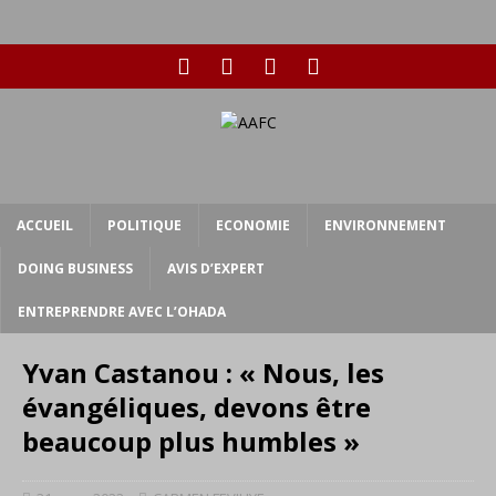
ACCUEIL
POLITIQUE
ECONOMIE
ENVIRONNEMENT
DOING BUSINESS
AVIS D’EXPERT
ENTREPRENDRE AVEC L’OHADA
Yvan Castanou : « Nous, les
évangéliques, devons être
beaucoup plus humbles »