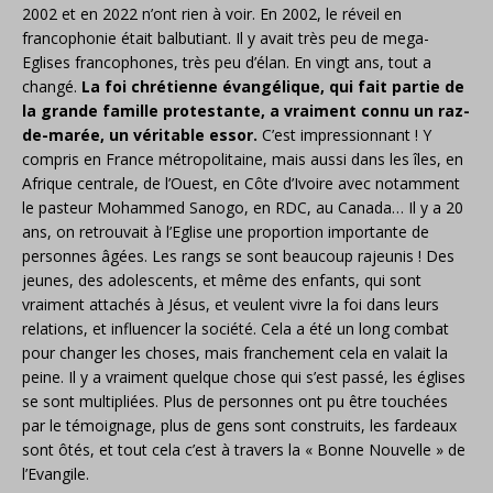
2002 et en 2022 n’ont rien à voir. En 2002, le réveil en
francophonie était balbutiant. Il y avait très peu de mega-
Eglises francophones, très peu d’élan. En vingt ans, tout a
changé.
La foi chrétienne évangélique, qui fait partie de
la grande famille protestante, a vraiment connu un raz-
de-marée, un véritable essor.
C’est impressionnant ! Y
compris en France métropolitaine, mais aussi dans les îles, en
Afrique centrale, de l’Ouest, en Côte d’Ivoire avec notamment
le pasteur Mohammed Sanogo, en RDC, au Canada… Il y a 20
ans, on retrouvait à l’Eglise une proportion importante de
personnes âgées. Les rangs se sont beaucoup rajeunis ! Des
jeunes, des adolescents, et même des enfants, qui sont
vraiment attachés à Jésus, et veulent vivre la foi dans leurs
relations, et influencer la société. Cela a été un long combat
pour changer les choses, mais franchement cela en valait la
peine. Il y a vraiment quelque chose qui s’est passé, les églises
se sont multipliées. Plus de personnes ont pu être touchées
par le témoignage, plus de gens sont construits, les fardeaux
sont ôtés, et tout cela c’est à travers la « Bonne Nouvelle » de
l’Evangile.