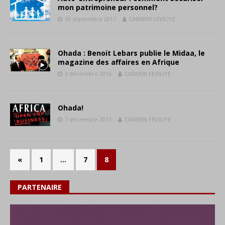
mon patrimoine personnel?
19 septembre 2017
CARMEN FEVILIYE
Ohada : Benoit Lebars publie le Midaa, le
magazine des affaires en Afrique
3 décembre 2016
CARMEN FEVILIYE
Ohada!
7 décembre 2013
CARMEN FEVILIYE
«
1
…
7
8
PARTENAIRE