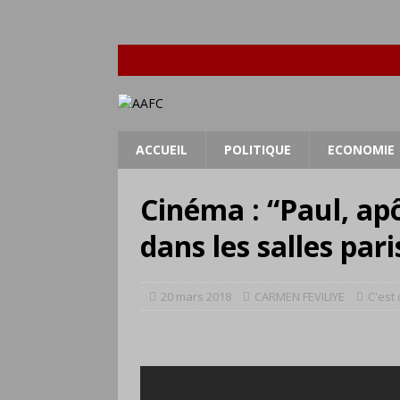
ACCUEIL
POLITIQUE
ECONOMIE
Cinéma : “Paul, apô
dans les salles par
20 mars 2018
CARMEN FEVILIYE
C'est 