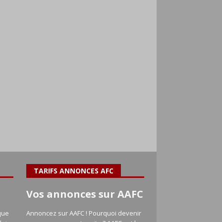
TARIFS ANNONCES AFC
Vos annonces sur AAFC
que
Annoncez sur AAFC ! Pourquoi devenir