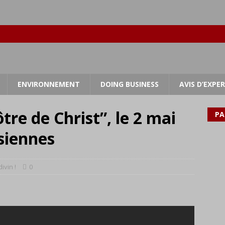
ENVIRONNEMENT
DOING BUSINESS
AVIS D’EXPE
tre de Christ”, le 2 mai
PA
isiennes
divin !
0