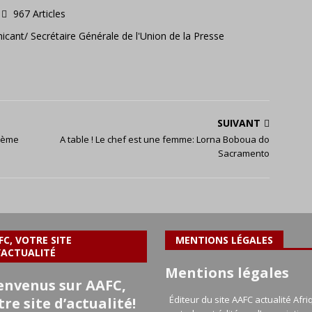
967 Articles
icant/ Secrétaire Générale de l'Union de la Presse
SUIVANT
 2ème
A table ! Le chef est une femme: Lorna Boboua do
Sacramento
FC, VOTRE SITE
MENTIONS LÉGALES
’ACTUALITÉ
Mentions légales
envenus sur AAFC,
Éditeur du site AAFC actualité Afri
tre site d’actualité!