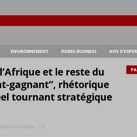
ENVIRONNEMENT
DOING BUSINESS
AVIS D’EXPE
’Afrique et le reste du
PA
nt-gagnant”, rhétorique
el tournant stratégique
endre avec l'Ohada
0