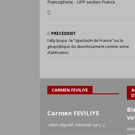
Francophone - UPF section France
PRÉCÉDENT
Fally Ipupa : le “spectacle de France” ou la
géopolitique du divertissement comme arme
d’aliénation
CARMEN FEVILIYE
A
D
Bi
Carmen FEVILIYE
vo
« Mon objectif : informer sur
[...]
AAFC