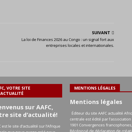
SUIVANT
La loi de Finances 2026 au Congo : un signal fort aux
entreprises locales et internationales.
FC, VOTRE SITE
MENTIONS LÉGALES
’ACTUALITÉ
Mentions légales
envenus sur AAFC,
Éditeur du site AAFC actualité Afri
tre site d’actualité!
centrale est édité par l’association 
1901 Convergences francophones
 est le site d’actualité sur l’Afrique
Récépissé de déclaration de créat