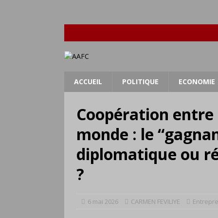
ACCUEIL
POLITIQUE
ECONOMIE
Coopération entre l
monde : le “gagna
diplomatique ou ré
?
6 mai 2026
CARMEN FEVILIYE
Entrepr