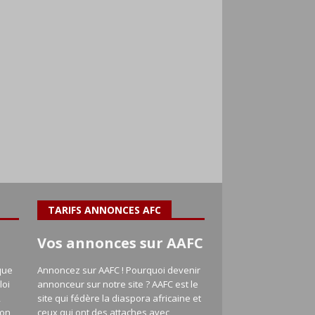
TARIFS ANNONCES AFC
Vos annonces sur AAFC
que
Annoncez sur AAFC ! Pourquoi devenir
loi
annonceur sur notre site ? AAFC est le
,
site qui fédère la diaspora africaine et
ion
ceux qui ont des attaches avec