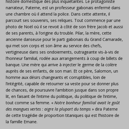
histoire domestique des plus inquiétantes. Le protagoniste
narrateur, Paterne, est un professeur gabonais enfermé dans
une chambre où il attend la police. Dans cette attente, il
parcourt ses souvenirs, ses reliques. Tout commence par une
photo de Noël où il se revoit à côté de son frère Jacob et aussi
de ses parents, à l’origine du trouble. Pilar, la mère, cette
ancienne danseuse pour le parti gabonais du Grand Camarade,
qui met son corps et son âme au service des chefs,
vertigineuse dans ses ondoiements, outrageante vis-à-vis de
l’honneur familial, rodée aux arrangements à coup de billets de
banque. Une mère qui arrive à injecter le germe de la colère
auprès de ses enfants, de son mari. Et ce père, Salomon, un
homme aux désirs changeants et corruptibles, loin de
l’intégrité, capable de retourner sa veste pour se donner plus
de chances, de poursuivre l’ambition jusque dans son propre
lit, en faisant de l’intime du politique, du politique de l’intime,
tout comme sa femme. «
Notre bonheur familial avait le goût
des mangues vertes : aigre la plupart du temps
» dira Paterne
de cette tragédie de proportion titaniques qui est l’histoire de
la famille Emane.