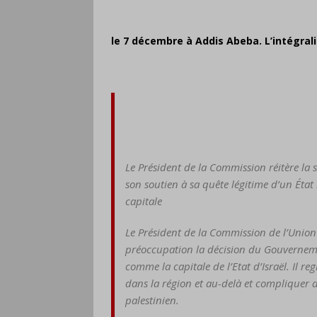
le 7 décembre à Addis Abeba. L’intégral
Le Président de la Commission réitère la s
son soutien à sa quête légitime d’un Ét
capitale
Le Président de la Commission de l’Unio
préoccupation la décision du Gouverneme
comme la capitale de l’Etat d’Israël. Il re
dans la région et au-delà et compliquer d
palestinien.