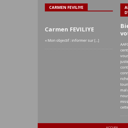
CARMEN FEVILIYE
A
D
Bi
Carmen FEVILIYE
vo
« Mon objectif : informer sur
[...]
AAFC
cent
vous
just
cont
con
rich
tour
mal 
nou
miss
cett
ACCUEIL