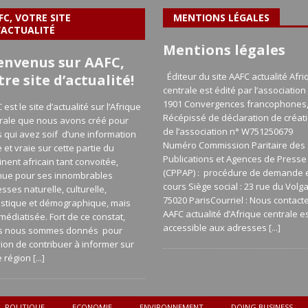
FC, VOTRE SITE
MENTIONS LÉGALES
’ACTUALITÉ
Mentions légales
envenus sur AAFC,
Éditeur du site AAFC actualité Afri
tre site d’actualité!
centrale est édité par l’association 
1901 Convergences francophones
 est le site d’actualité sur l’Afrique
Récépissé de déclaration de créat
rale que nous avons créé pour
de l’association n° W751250679
 qui avez soif d’une information
Numéro Commission Paritaire des
e et vraie sur cette partie du
Publications et Agences de Presse
inent africain tant convoitée,
(CPPAP) : procédure de demande 
nue pour ses innombrables
cours Siège social : 23 rue du Volg
esses naturelle, culturelle,
75020 ParisCourriel : Nous contact
istique et démographique, mais
AAFC actualité d’Afrique centrale e
médiatisée. Fort de ce constat,
accessible aux adresses
[...]
s nous sommes donnés pour
ion de contribuer à informer sur
e région
[...]
POLITIQUE
ECONOMIE
ENVIRONNEMENT
DOING BUSINESS