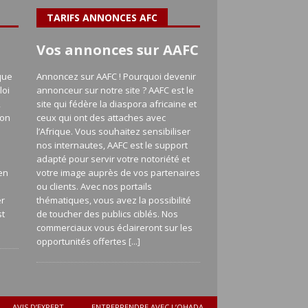
TARIFS ANNONCES AFC
Vos annonces sur AAFC
que
Annoncez sur AAFC ! Pourquoi devenir
loi
annonceur sur notre site ? AAFC est le
,
site qui fédère la diaspora africaine et
ion
ceux qui ont des attaches avec
l’Afrique. Vous souhaitez sensibiliser
nos internautes, AAFC est le support
adapté pour servir votre notoriété et
en
votre image auprès de vos partenaires
a
ou clients. Avec nos portails
er
thématiques, vous avez la possibilité
st
de toucher des publics ciblés. Nos
commerciaux vous éclaireront sur les
opportunités offertes
[...]
AVIS D’EXPERT
ENTREPRENDRE AVEC L’OHADA