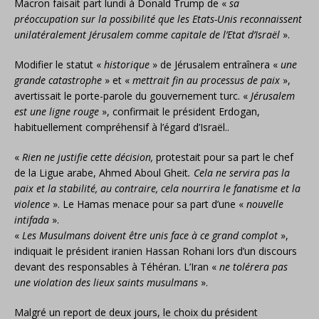
Macron faisait part lundi à Donald Trump de «
sa
préoccupation sur la possibilité que les Etats-Unis reconnaissent
unilatéralement Jérusalem comme capitale de l’Etat d’Israël
».
Modifier le statut «
historique
» de Jérusalem entraînera «
une
grande catastrophe
» et «
mettrait fin au processus de paix
»,
avertissait le porte-parole du gouvernement turc. «
Jérusalem
est une ligne rouge
», confirmait le président Erdogan,
habituellement compréhensif à l’égard d’Israël..
«
Rien ne justifie cette décision,
protestait pour sa part le chef
de la Ligue arabe, Ahmed Aboul Gheit
. Cela ne servira pas la
paix et la stabilité, au contraire, cela nourrira le fanatisme et la
violence
». Le Hamas menace pour sa part d’une «
nouvelle
intifada
».
«
Les Musulmans doivent être unis face à ce grand complot
»,
indiquait le président iranien Hassan Rohani lors d’un discours
devant des responsables à Téhéran. L’Iran «
ne tolérera pas
une violation des lieux saints musulmans
».
Malgré un report de deux jours, le choix du président