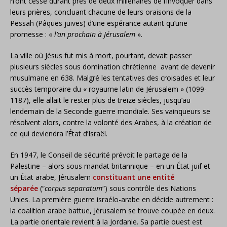
n’ont cessé durant près de deux millénaires de l’invoquer dans
leurs prières, concluant chacune de leurs oraisons de la
Pessah (Pâques juives) d’une espérance autant qu’une
promesse : «
l’an prochain à Jérusalem
».
La ville où Jésus fut mis à mort, pourtant, devait passer
plusieurs siècles sous domination chrétienne avant de devenir
musulmane en 638. Malgré les tentatives des croisades et leur
succès temporaire du « royaume latin de Jérusalem » (1099-
1187), elle allait le rester plus de treize siècles, jusqu’au
lendemain de la Seconde guerre mondiale. Ses vainqueurs se
résolvent alors, contre la volonté des Arabes, à la création de
ce qui deviendra l’État d’Israël.
En 1947, le Conseil de sécurité prévoit le partage de la
Palestine – alors sous mandat britannique – en un État juif et
un État arabe, Jérusalem
constituant une entité
séparée
(“
corpus separatum
“) sous contrôle des Nations
Unies. La première guerre israélo-arabe en décide autrement :
la coalition arabe battue, Jérusalem se trouve coupée en deux.
La partie orientale revient à la Jordanie. Sa partie ouest est