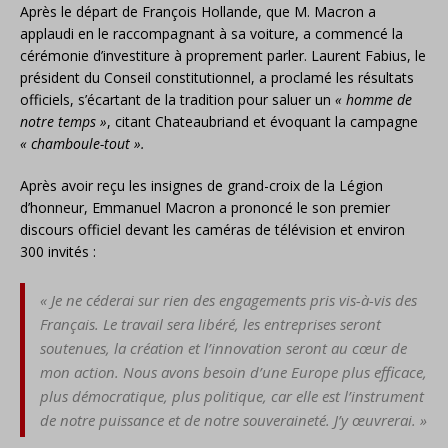
Après le départ de François Hollande, que M. Macron a
applaudi en le raccompagnant à sa voiture, a commencé la
cérémonie d’investiture à proprement parler. Laurent Fabius, le
président du Conseil constitutionnel, a proclamé les résultats
officiels, s’écartant de la tradition pour saluer un
« homme de
notre temps »
, citant Chateaubriand et évoquant la campagne
« chamboule-tout ».
Après avoir reçu les insignes de grand-croix de la Légion
d’honneur, Emmanuel Macron a prononcé le son premier
discours officiel devant les caméras de télévision et environ
300 invités :
« Je ne céderai sur rien des engagements pris vis-à-vis des
Français. Le travail sera libéré, les entreprises seront
soutenues, la création et l’innovation seront au cœur de
mon action. Nous avons besoin d’une Europe plus efficace,
plus démocratique, plus politique, car elle est l’instrument
de notre puissance et de notre souveraineté. J’y œuvrerai. »