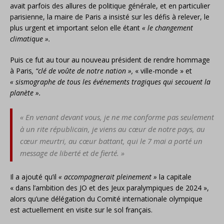
avait parfois des allures de politique générale, et en particulier
parisienne, la maire de Paris a insisté sur les défis à relever, le
plus urgent et important selon elle étant
« le changement
climatique ».
Puis ce fut au tour au nouveau président de rendre hommage
à Paris
, “clé de voûte de notre nation »,
« ville-monde » et
« sismographe de tous les événements tragiques qui secouent la
planète ».
« En venant devant vous, je ne me conforme pas seulement
à un rite républicain, je viens au cœur de notre pays, au
cœur meurtri, au cœur battant, qui le 7 mai a porté un
message de liberté et de fierté. »
Il a ajouté qu’il
« accompagnerait pleinement »
la capitale
« dans l’ambition des JO et des Jeux paralympiques de 2024 »,
alors qu’une délégation du Comité internationale olympique
est actuellement en visite sur le sol français.