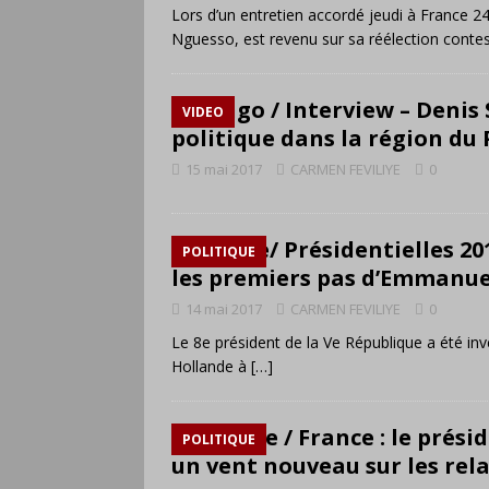
Lors d’un entretien accordé jeudi à France 2
Nguesso, est revenu sur sa réélection conte
Congo / Interview – Denis S
VIDEO
politique dans la région du 
15 mai 2017
CARMEN FEVILIYE
0
France/ Présidentielles 20
POLITIQUE
les premiers pas d’Emmanue
14 mai 2017
CARMEN FEVILIYE
0
Le 8e président de la Ve République a été inve
Hollande à
[…]
Afrique / France : le prési
POLITIQUE
un vent nouveau sur les rela