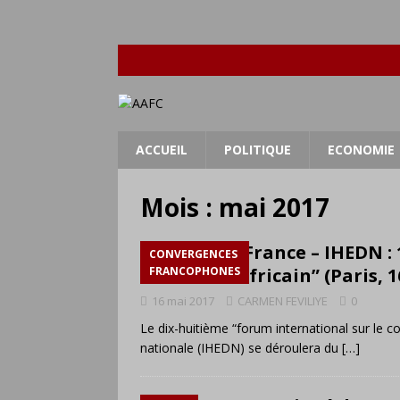
ACCUEIL
POLITIQUE
ECONOMIE
Mois :
mai 2017
Afrique / France – IHEDN :
CONVERGENCES
continent africain” (Paris, 1
FRANCOPHONES
16 mai 2017
CARMEN FEVILIYE
0
Le dix-huitième “forum international sur le co
nationale (IHEDN) se déroulera du
[…]