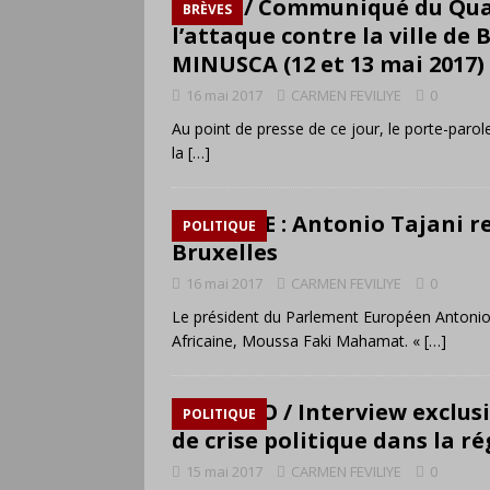
RCA / Communiqué du Quai
BRÈVES
l’attaque contre la ville de
MINUSCA (12 et 13 mai 2017)
16 mai 2017
CARMEN FEVILIYE
0
Au point de presse de ce jour, le porte-parole
la
[…]
UA / UE : Antonio Tajani 
POLITIQUE
Bruxelles
16 mai 2017
CARMEN FEVILIYE
0
Le président du Parlement Européen Antonio 
Africaine, Moussa Faki Mahamat. «
[…]
CONGO / Interview exclusif
POLITIQUE
de crise politique dans la r
15 mai 2017
CARMEN FEVILIYE
0