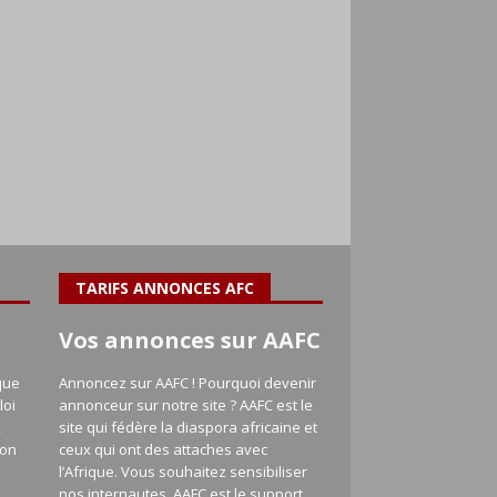
TARIFS ANNONCES AFC
Vos annonces sur AAFC
que
Annoncez sur AAFC ! Pourquoi devenir
loi
annonceur sur notre site ? AAFC est le
,
site qui fédère la diaspora africaine et
ion
ceux qui ont des attaches avec
l’Afrique. Vous souhaitez sensibiliser
nos internautes, AAFC est le support