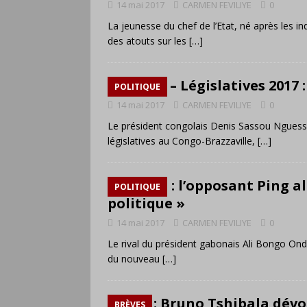
14 mai 2017
CARMEN FEVILIYE
0
La jeunesse du chef de l’Etat, né après les 
des atouts sur les
[…]
Congo – Législatives 2017 :
POLITIQUE
14 mai 2017
CARMEN FEVILIYE
0
Le président congolais Denis Sassou Nguesso a
législatives au Congo-Brazzaville,
[…]
Gabon : l’opposant Ping al
POLITIQUE
politique »
14 mai 2017
CARMEN FEVILIYE
0
Le rival du président gabonais Ali Bongo Ond
du nouveau
[…]
RDC : Bruno Tshibala dévo
BRÈVES