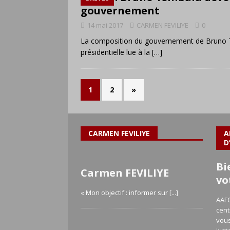
gouvernement
14 mai 2017
CARMEN FEVILIYE
0
La composition du gouvernement de Bruno T
présidentielle lue à la
[…]
1
2
»
CARMEN FEVILIYE
A
D
Bi
Carmen FEVILIYE
vo
« Mon objectif : informer sur
[...]
AAFC
cent
vous