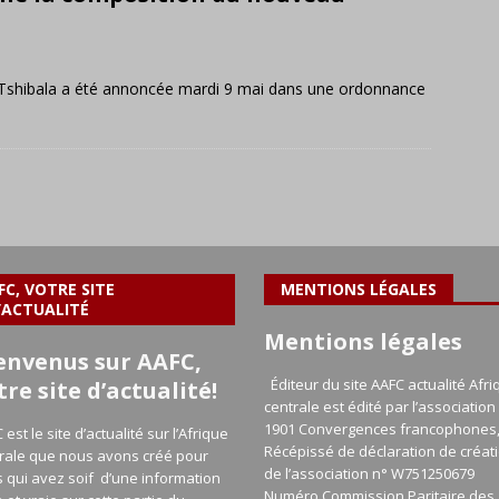
shibala a été annoncée mardi 9 mai dans une ordonnance
FC, VOTRE SITE
MENTIONS LÉGALES
’ACTUALITÉ
Mentions légales
envenus sur AAFC,
Éditeur du site AAFC actualité Afri
tre site d’actualité!
centrale est édité par l’association 
1901 Convergences francophones
 est le site d’actualité sur l’Afrique
Récépissé de déclaration de créat
rale que nous avons créé pour
de l’association n° W751250679
 qui avez soif d’une information
Numéro Commission Paritaire des