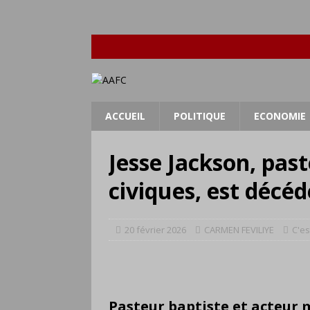
ACCUEIL
POLITIQUE
ECONOMIE
Jesse Jackson, past
civiques, est décéd
20 février 2026
CARMEN FEVILIYE
C'es
Pasteur baptiste et acteur 