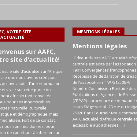
FC, VOTRE SITE
MENTIONS LÉGALES
’ACTUALITÉ
Mentions légales
envenus sur AAFC,
Éditeur du site AAFC actualité Afri
tre site d’actualité!
centrale est édité par l’association 
1901 Convergences francophones
 est le site d’actualité sur l’Afrique
Récépissé de déclaration de créat
rale que nous avons créé pour
de l’association n° W751250679
 qui avez soif d’une information
Numéro Commission Paritaire des
e et vraie sur cette partie du
Publications et Agences de Presse
inent africain tant convoitée,
(CPPAP) : procédure de demande 
nue pour ses innombrables
cours Siège social : 23 rue du Volg
esses naturelle, culturelle,
75020 ParisCourriel : Nous contact
istique et démographique, mais
AAFC actualité d’Afrique centrale e
médiatisée. Fort de ce constat,
accessible aux adresses
[...]
s nous sommes donnés pour
ion de contribuer à informer sur