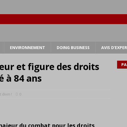
ENVIRONNEMENT
DOING BUSINESS
AVIS D’EXPE
eur et figure des droits
PA
é à 84 ans
t divin !
0
majeur du combat pour les droits