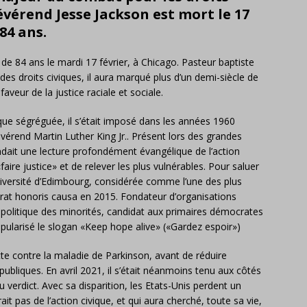
révérend Jesse Jackson est mort le 17
 84 ans.
de 84 ans le mardi 17 février, à Chicago. Pasteur baptiste
s droits civiques, il aura marqué plus d’un demi-siècle de
veur de la justice raciale et sociale.
ue ségréguée, il s’était imposé dans les années 1960
érend Martin Luther King Jr.. Présent lors des grandes
fendait une lecture profondément évangélique de l’action
faire justice» et de relever les plus vulnérables. Pour saluer
niversité d’Edimbourg, considérée comme l’une des plus
orat honoris causa en 2015. Fondateur d’organisations
olitique des minorités, candidat aux primaires démocrates
pularisé le slogan «Keep hope alive» («Gardez espoir»)
tte contre la maladie de Parkinson, avant de réduire
bliques. En avril 2021, il s’était néanmoins tenu aux côtés
 verdict. Avec sa disparition, les Etats-Unis perdent un
it pas de l’action civique, et qui aura cherché, toute sa vie,