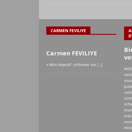
CARMEN FEVILIYE
A
D
Bi
Carmen FEVILIYE
vo
« Mon objectif : informer sur
[...]
AAFC
cent
vous
just
cont
con
rich
tour
mal 
nou
miss