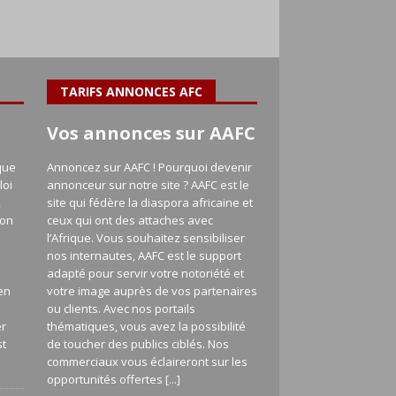
TARIFS ANNONCES AFC
Vos annonces sur AAFC
que
Annoncez sur AAFC ! Pourquoi devenir
loi
annonceur sur notre site ? AAFC est le
,
site qui fédère la diaspora africaine et
ion
ceux qui ont des attaches avec
l’Afrique. Vous souhaitez sensibiliser
nos internautes, AAFC est le support
adapté pour servir votre notoriété et
en
votre image auprès de vos partenaires
a
ou clients. Avec nos portails
er
thématiques, vous avez la possibilité
st
de toucher des publics ciblés. Nos
commerciaux vous éclaireront sur les
opportunités offertes
[...]