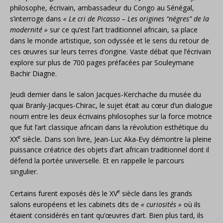
philosophe, écrivain, ambassadeur du Congo au Sénégal,
s’interroge dans
« Le cri de Picasso
– Les origines “nègres” de la
modernité »
sur ce qu’est l’art traditionnel africain, sa place
dans le monde artistique, son odyssée et le sens du retour de
ces œuvres sur leurs terres d’origine. Vaste débat que l’écrivain
explore sur plus de 700 pages préfacées par Souleymane
Bachir Diagne.
Jeudi dernier dans le salon Jacques-Kerchache du musée du
quai Branly-Jacques-Chirac, le sujet était au cœur d’un dialogue
nourri entre les deux écrivains philosophes sur la force motrice
que fut l’art classique africain dans la révolution esthétique du
e
XX
siècle
.
Dans son livre, Jean-Luc Aka-Evy démontre la pleine
puissance créatrice des objets d’art africain traditionnel dont il
défend la portée universelle. Et en rappelle le parcours
singulier.
e
Certains furent exposés dès le XV
siècle dans les grands
salons européens et les cabinets dits de
« curiosités »
où ils
étaient considérés en tant qu’œuvres d’art. Bien plus tard, ils