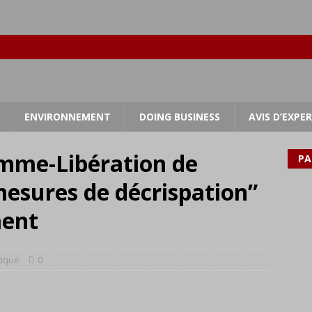
ENVIRONNEMENT
DOING BUSINESS
AVIS D’EXPE
omme-Libération de
PA
 mesures de décrispation”
ment
tique
0