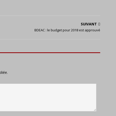
SUIVANT
BDEAC : le budget pour 2018 est approuvé
liée.