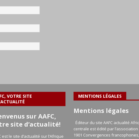
FC, VOTRE SITE
MENTIONS LÉGALES
’ACTUALITÉ
Mentions légales
envenus sur AAFC,
Éditeur du site AAFC actualité Afri
tre site d’actualité!
centrale est édité par l’association 
1901 Convergences francophones
 est le site d’actualité sur l’Afrique