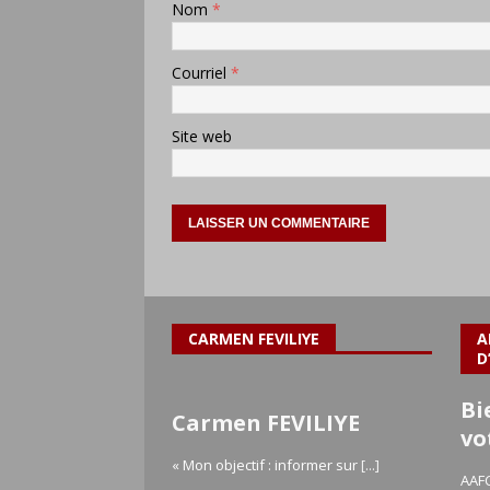
Nom
*
Courriel
*
Site web
CARMEN FEVILIYE
A
D
Bi
Carmen FEVILIYE
vo
« Mon objectif : informer sur
[...]
AAFC