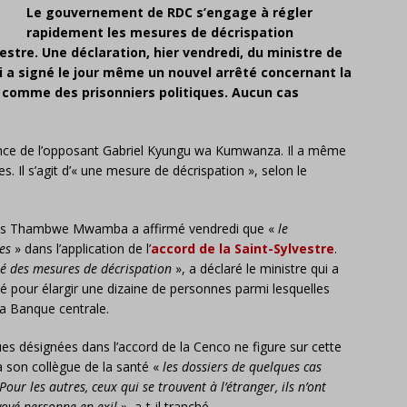
Le gouvernement de RDC s’engage à régler
rapidement les mesures de décrispation
estre. Une déclaration, hier vendredi, du ministre de
 a signé le jour même un nouvel arrêté concernant la
s comme des prisonniers politiques. Aucun cas
dence de l’opposant Gabriel Kyungu wa Kumwanza. Il a même
. Il s’agit d’« une mesure de décrispation », selon le
exis Thambwe Mwamba a affirmé vendredi que «
le
es
» dans l’application de l’
accord de la Saint-Sylvestre
.
ié des mesures de décrispation
», a déclaré le ministre qui a
é pour élargir une dizaine de personnes parmi lesquelles
a Banque centrale.
 désignées dans l’accord de la Cenco ne figure sur cette
 son collègue de la santé «
les dossiers de quelques cas
Pour les autres, ceux qui se trouvent à l’étranger, ils n’ont
oyé personne en exil
», a-t-il tranché.