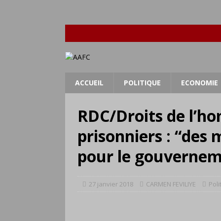
ACCUEIL
POLITIQUE
ECONOMIE
RDC/Droits de l’h
prisonniers : “des
pour le gouverne
27 janvier 2018
CARMEN FEVILIYE
Poli