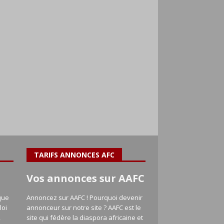
TARIFS ANNONCES AFC
Vos annonces sur AAFC
que
Annoncez sur AAFC ! Pourquoi devenir
loi
annonceur sur notre site ? AAFC est le
,
site qui fédère la diaspora africaine et