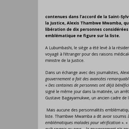
contenues dans l’accord de la Saint-Sylv
la Justice, Alexis Thambwe Mwamba, qui
libération de dix personnes considérée
emblématique ne figure sur la liste.
A Lubumbashi, le siège a été levé à la rési
voyagé à l’étranger pour des raisons médicales
ministre de la Justice.
Dans un échange avec des journalistes, Al
gouvernement a fait des avancées remarquabl
«
Des centaines de personnes ont déjà bénéfic
signé le même jour dans la matinée, un arrêt
Gustave Bagayamukwe, un ancien cadre de l
Mais aucune des personnalités emblématiques
liste. Thambwe Mwamba a dit avoir soumis à
emblématiques malades pour vérification
». «
qu’à revenir au pays… le gouvernement n’a env