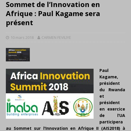
Sommet de l’Innovation en
Afrique : Paul Kagame sera
présent
10 mars 2018
CARMEN FEVILIYE
Paul
Kagame,
président
du Rwanda
et
président
en exercice
de l’UA
participera
au Sommet sur l’Innovation en Afrique II (AIS2018) à