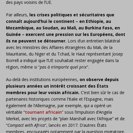
des pays voisins de l’UE.
Par ailleurs,
les crises politiques et sécuritaires que
connaît aujourd’hui le continent – en Ethiopie, au
Mozambique, au Soudan, au Mali, au Burkina Faso, en
Guinée – exercent une pression sur les Européens, dont
ils ne peuvent se détourner.
Lors d’un entretien bilatéral
avec les ministres des Affaires étrangères du Mali, de la
Mauritanie, du Niger et du Tchad, le Haut représentant Josep
Borrell a indiqué que l’UE souhaitait rester engagée dans la
région, même si “
pas à n’importe quel prix
“.
Au-delà des institutions européennes,
on observe depuis
plusieurs années un intérêt croissant des États
membres pour leur voisin africain.
C’est bien sûr le cas de
partenaires historiques comme l’Italie et l’Espagne, mais
également de l’Allemagne, par exemple, qui a opéré un
véritable “
tournant africain
” sous l’impulsion d’Angela
Merkel, avec les projets de “plan Marshall avec l’Afrique” et de
“
Compact with Africa
“, lancés en 2017. D’autres États
membres, encouragés notamment par la question migratoire,