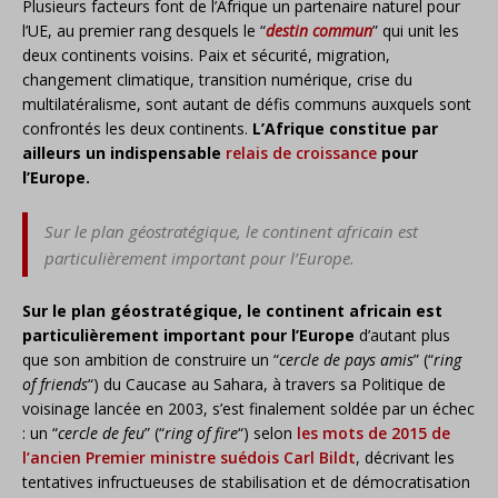
Plusieurs facteurs font de l’Afrique un partenaire naturel pour
l’UE, au premier rang desquels le “
destin commun
” qui unit les
deux continents voisins. Paix et sécurité, migration,
changement climatique, transition numérique, crise du
multilatéralisme, sont autant de défis communs auxquels sont
confrontés les deux continents.
L’Afrique constitue par
ailleurs un indispensable
relais de croissance
pour
l’Europe.
Sur le plan géostratégique, le continent africain est
particulièrement important pour l’Europe.
Sur le plan géostratégique, le continent africain est
particulièrement important pour l’Europe
d’autant plus
que son ambition de construire un “
cercle de pays amis
” (“
ring
of friends
“) du Caucase au Sahara, à travers sa Politique de
voisinage lancée en 2003, s’est finalement soldée par un échec
: un “
cercle de feu
” (“
ring of fire
“) selon
les mots de 2015 de
l’ancien Premier ministre suédois Carl Bildt
, décrivant les
tentatives infructueuses de stabilisation et de démocratisation