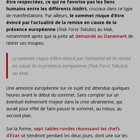
être respectées, ce qui ne favorise pas les liens
humains entre les différents
leaders
, cruciaux dans ce type
de manifestations. Par ailleurs,
le sommet risque d’être
évincé par l’actualité de la remise en cause de la
présence européenne
(
Task Force Takuba
) au Mali,
notamment après que la junte ait
demandé au Danemark
de
retirer ses troupes.
Le sommet risque d’être évincé par l’actualité de la remise
en cause de la présence européenne (
Task Force Takuba
)
au Mali.
Une annonce européenne sur ce sujet est attendue quelques
heures avant le début du sommet. Sans compter sur un
éventuel événement majeur dans la crise ukrainienne, qui
aurait pour effet de faire passer le sommet, au mieux, au
second plan.
Sur la forme,
sept tables rondes réunissant les chefs
d’État
se tiendront pendant les deux jours, dont une sur les