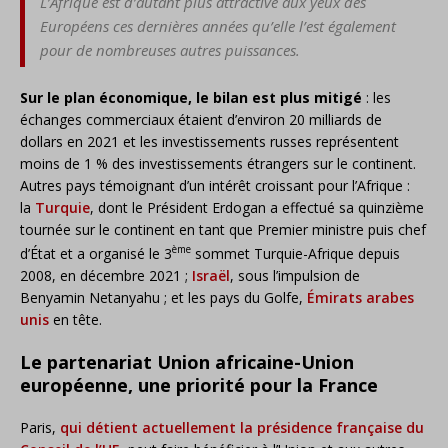
L’Afrique est d’autant plus attractive aux yeux des
Européens ces dernières années qu’elle l’est également
pour de nombreuses autres puissances.
Sur le plan économique, le bilan est plus mitigé
: les
échanges commerciaux étaient d’environ 20 milliards de
dollars en 2021 et les investissements russes représentent
moins de 1 % des investissements étrangers sur le continent.
Autres pays témoignant d’un intérêt croissant pour l’Afrique :
la
Turquie
, dont le Président Erdogan a effectué sa quinzième
tournée sur le continent en tant que Premier ministre puis chef
ème
d’État et a organisé le 3
sommet Turquie-Afrique depuis
2008, en décembre 2021 ;
Israël
, sous l’impulsion de
Benyamin Netanyahu ; et les pays du Golfe,
Émirats arabes
unis
en tête.
Le partenariat Union africaine-Union
européenne, une priorité pour la France
Paris,
qui détient actuellement la présidence française du