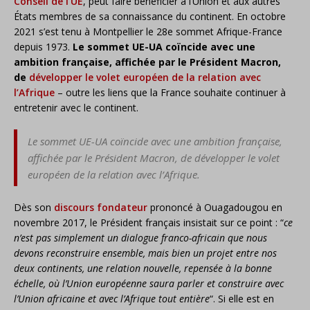
Conseil de l’UE
, peut faire bénéficier à l’Union et aux autres
États membres de sa connaissance du continent. En octobre
2021 s’est tenu à Montpellier le 28e sommet Afrique-France
depuis 1973.
Le sommet UE-UA coïncide avec une
ambition française, affichée par le Président Macron,
de
développer le volet européen de la relation avec
l’Afrique
– outre les liens que la France souhaite continuer à
entretenir avec le continent.
Le sommet UE-UA coïncide avec une ambition française,
affichée par le Président Macron, de développer le volet
européen de la relation avec l’Afrique.
Dès son
discours fondateur
prononcé à Ouagadougou en
novembre 2017, le Président français insistait sur ce point : “
ce
n’est pas simplement un dialogue franco-africain que nous
devons reconstruire ensemble, mais bien un projet entre nos
deux continents, une relation nouvelle, repensée à la bonne
échelle, où l’Union européenne saura parler et construire avec
l’Union africaine et avec l’Afrique tout entière
“. Si elle est en