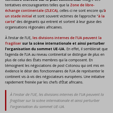
tentatives encourageantes telles que la
Zone de libre-
échange continentale (ZLECA)
, celles-ci ne sont encore qu’
à
un stade initial
et sont souvent victimes de l’approche “
à la
carte
” des dirigeants qui entrent et sortent à leur guise des
organisations régionales africaines.
À l’instar de l’UE,
les divisions internes de l’UA peuvent la
fragiliser
sur la scène internationale et ainsi perturber
l’organisation du sommet UE-UA.
En effet, il semblerait que
l’agenda de l’UA au niveau continental se distingue de plus en
plus de celui des États membres qui la composent. En
témoignent les négociations de
post
-Cotonou qui ont mis en
évidence le désir des fonctionnaires de l’UA de représenter le
continent vis-à-vis des négociateurs européens. Une initiative
rapidement freinée par les chefs d’État africains.
À l’instar de l’UE, les divisions internes de l’UA peuvent la
fragiliser sur la scène internationale et ainsi perturber
l’organisation du sommet UE-UA.