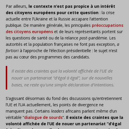
Par ailleurs,
le contexte n’est pas propice à un intérêt
des citoyens européens pour cette question
: la crise
actuelle entre l’Ukraine et la Russie accapare l’attention
publique. De manière générale, les principales
préoccupations
des citoyens européens
et de leurs représentants portent sur
les questions de santé ou de la relance
post
-pandémie. Les
autorités et la population françaises ne font pas exception,
a
fortiori
à l’approche de l’élection présidentielle : le sujet n’est
pas au cœur des programmes des candidats.
Il existe des craintes que la volonté affichée de l’UE de
nouer un partenariat “d’égal à égal”, sur de nouvelles
bases, ne reste qu’une simple déclaration d’intentions.
S’agissant désormais du fond des discussions qu’entretiennent
l’UE et l’UA actuellement, les points de divergence ne
manquent pas. Certains
leaders
africains parlent même d’un
véritable “
dialogue de sourds
“.
Il existe des craintes que la
volonté affichée de l’UE de nouer un partenariat “d’égal